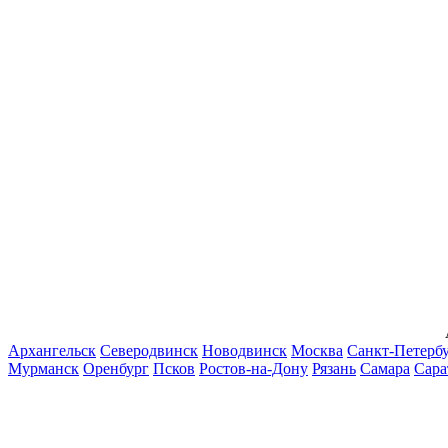
Архангельск
Северодвинск
Новодвинск
Москва
Санкт-Петерб
Мурманск
Оренбург
Псков
Ростов-на-Дону
Рязань
Самара
Сара