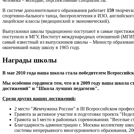
человека – молодые, перспективные специалисты.
В системе дополнительного образования работает
159
творческ
спортивно-бального танца, бисероплетения и ИЗО, английског
лицейские классы (медицинский и экономический).
Выпускники школы традиционно поступают в самые престижны
поступило в МГУ, Институт международных отношений (МГИМ
самый известный из выпускников школы – Министр образован
окончивший нашу школу в 1965 году.
Награды школы
В мае 2010 года наша школа стала победителем Всероссийс
Мы особенно гордимся тем, что и в 2009 году наша школа 
достижений
"
и
"
Школа лучших педагогов
".
Среди других наших достижений:
2 место "Жемчужина России" в III Всероссийском профес
Грамота за активное участие в подготовке проекта "Неде
Грамота за I место в районных соревнованиях "Веселые ст
Благодарность администрации г. Москвы коллективу шко
системы непрерывного многоуровневого образования, 20