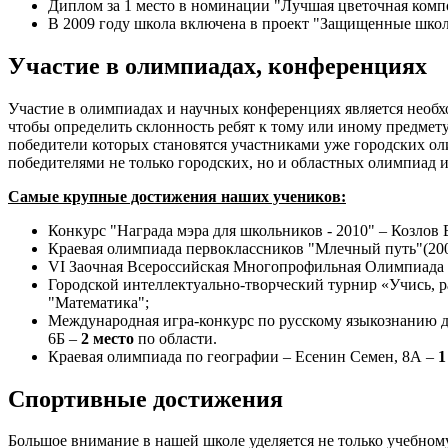
Диплом за 1 место в номинации "Лучшая цветочная компо
В 2009 году школа включена в проект "Защищенные ш
Участие в олимпиадах, конференциях
Участие в олимпиадах и научных конференциях является необх
чтобы определить склонность ребят к тому или иному предмет
победители которых становятся участниками уже городских о
победителями не только городских, но и областных олимпиад 
Самые крупные достижения наших учеников:
Конкурс "Награда мэра для школьников - 2010" – Козлов
Краевая олимпиада первоклассников "Млечный путь"(200
VI Заочная Всероссийская Многопрофильная Олимпиада 
Городской интеллектуально-творческий турнир «Учись, р
"Математика";
Международная игра-конкурс по русскому языкознанию дл
6Б –
2 место
по области.
Краевая олимпиада по географии – Есенин Семен, 8А –
1
Спортивные достижения
Большое внимание в нашей школе уделяется не только учебному